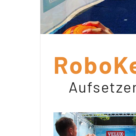
RoboKe
Aufsetze